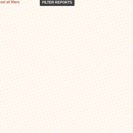
set all filters
FILTER REPORTS
Centres officiels
33
Autres
14