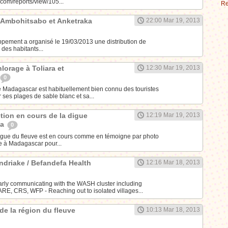
com/reports/view/105...
Re
 à Ambohitsabo et Anketraka
22:00 Mar 19, 2013
pement a organisé le 19/03/2013 une distribution de
 des habitants...
lorage à Toliara et
12:30 Mar 19, 2013
0
 Madagascar est habituellement bien connu des touristes
r ses plages de sable blanc et sa...
ction en cours de la digue
12:19 Mar 19, 2013
na
0
digue du fleuve est en cours comme en témoigne par photo
te à Madagascar pour...
driake / Befandefa Health
12:16 Mar 18, 2013
larly communicating with the WASH cluster including
E, CRS, WFP - Reaching out to isolated villages...
 de la région du fleuve
10:13 Mar 18, 2013