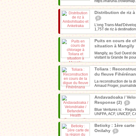
https://haruna.crowdmap.
Distribution de riz
0
L'ong Trans-Mad'Dévelop
1,75T de riz à destination
Puits en cours de ch
situation à Mangily
Mangily, au Sud Ouest de
visitant la Grande Ile pou
Toliara : Reconstru
du fleuve Fihéréna
La reconstruction de la 
Arnaud Froger, journalis
Andavadoaka / Velon
Response (2)
0
Blue Ventures is: - Regu
UNFPA, ACF, UNICEF, CAR
Betioky : 1ère carte
Onilahy
0