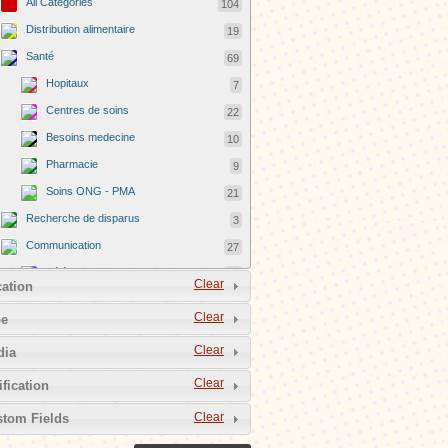
All Categories
104
Distribution alimentaire
19
Santé
69
Hopitaux
7
Centres de soins
22
Besoins medecine
10
Pharmacie
9
Soins ONG - PMA
21
Recherche de disparus
3
Communication
27
Téléphonie mobile
10
Clear
ation
Internet
17
Clear
pe
Photos et vidéos
26
Clear
dia
Eau potable/Hygiène
29
Reconstruction
19
Clear
ification
Hébergements des sinistrés
35
Clear
tom Fields
Générosité privée
2