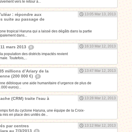
vement vers le retour à...
uléar : répondre aux
13:05 Mar 13, 2013
s suite au passage de
ne tropical Haruna qui a laissé des dégâts dans la partie
ipalement dans...
16:10 Mar 12, 2013
 11 mars 2013
0
la population des districts impactés revient
ale. Toutefois,...
85 millions d’Ariary de la
13:47 Mar 12, 2013
enne (200 000 €)
0
ne débloque une aide humanitaire d’urgence de plus de
.000 euros)...
ache (CRM) traite l'eau à
13:28 Mar 12, 2013
temps fort du cyclone Haruna, une équipe de la Croix-
mis en place des unités de...
rés par centres
13:12 Mar 12, 2013
iara au 7/3/2013
0