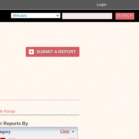
Login
SUBMIT A REPORT
te Range
er Reports By
Clear
egory