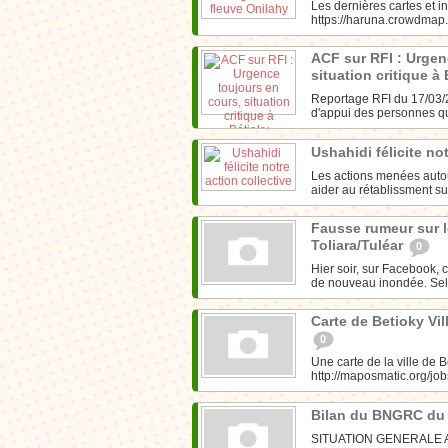
Les dernières cartes et in
https://haruna.crowdmap.
ACF sur RFI : Urgen
situation critique à
Reportage RFI du 17/03/2
d'appui des personnes qui
Ushahidi félicite no
Les actions menées autour
aider au rétablissment su
Fausse rumeur sur l
Toliara/Tuléar
0
Hier soir, sur Facebook, c
de nouveau inondée. Sel
Carte de Betioky Vi
0
Une carte de la ville de 
http://maposmatic.org/j
Bilan du BNGRC du
SITUATION GENERALE Actue