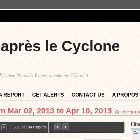
 après le Cyclone
 Fiherena Morombe Betioky inondation ONG santé
 A REPORT
GET ALERTS
CONTACT US
A PROPOS
om
Mar 02, 2013 to Apr 10, 2013
Change Da
Filt
1-20 of 104 Reports
6
Cat