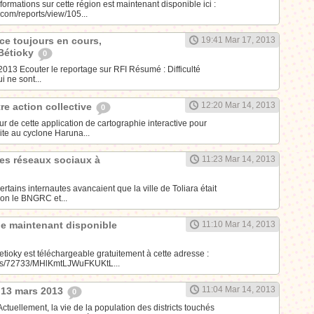
formations sur cette région est maintenant disponible ici :
com/reports/view/105...
ce toujours en cours,
19:41 Mar 17, 2013
 Bétioky
0
013 Ecouter le reportage sur RFI Résumé : Difficulté
 ne sont...
12:20 Mar 14, 2013
tre action collective
0
 de cette application de cartographie interactive pour
ite au cyclone Haruna...
es réseaux sociaux à
11:23 Mar 14, 2013
ertains internautes avancaient que la ville de Toliara était
on le BNGRC et...
lle maintenant disponible
11:10 Mar 14, 2013
Betioky est téléchargeable gratuitement à cette adresse :
obs/72733/MHlKmtLJWuFKUKtL...
11:04 Mar 14, 2013
 13 mars 2013
0
llement, la vie de la population des districts touchés