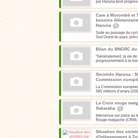
par Haruna tend progressi
Care à Morombé et T
besoins élémentaire
Haruna
0
Suite au passage du cyclo
Sud Ouest du pays, princ
Bilan du BNGRC du
"Généralement, la vie de 
progressivement à la norm
Sinistrés Haruna : 5
Commission europé
La Commission européen
585 millions d’ariary (200
La Croix rouge malg
Sakaraha
0
Intervenue sur place au 
Rouge malgache (CRM) a 
Situation des sinist
d'hébergement à Tol