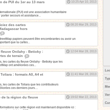
on de PUI du 1er au 13 mars
10:25 Apr 10, 2013
ternationale (PUI) est une association humanitaire
 porter secours et assistance...
ciez des cartes
08:20 Mar 29, 2013
Madagascar hors
0
StreetMap papiers peuvent être encombrantes ou avoir un
portant que la cartes...
fleuve Onilahy - Betioky :
12:04 Mar 28, 2013
rtes de terrain
0
, les cartes du fleuve Onilahy - Betioky que les
etMap ont améliorées ces...
Loc
Toliara : formats A0, A4 et
11:41 Mar 28, 2013
Ty
, les cartes de Toliara que les contributeurs
Me
iorées ces derniers jours....
Ver
 de la région du fleuve
19:02 Mar 22, 2013
Cus
formations sur cette région est maintenant disponible ici :