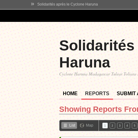
»
Solidarités après le Cyclone Haruna
Solidarités
Haruna
Cyclone Haruna Madagascar Tulear Toliara
HOME
REPORTS
SUBMIT
Showing Reports Fr
List
Map
1
2
3
4
5