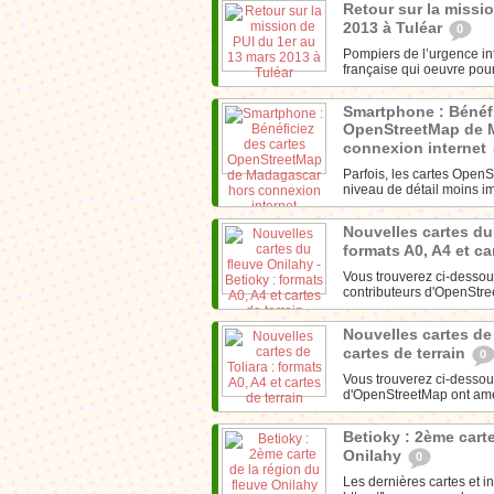
Retour sur la missi
2013 à Tuléar
0
Pompiers de l’urgence in
française qui oeuvre pour
Smartphone : Bénéfi
OpenStreetMap de 
connexion internet
Parfois, les cartes Open
niveau de détail moins im
Nouvelles cartes du 
formats A0, A4 et ca
Vous trouverez ci-dessous
contributeurs d'OpenStre
Nouvelles cartes de 
cartes de terrain
0
Vous trouverez ci-dessous
d'OpenStreetMap ont amél
Betioky : 2ème carte
Onilahy
0
Les dernières cartes et in