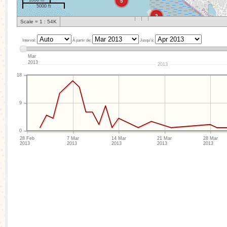
1000 m
5
5000 ft
2
Scale = 1 : 54K
Interval:
À partir de:
Jusqu’à:
Mar
2013
2013
18
9
0
28 Feb

7 Mar

14 Mar

21 Mar

28 Mar

2013
2013
2013
2013
2013