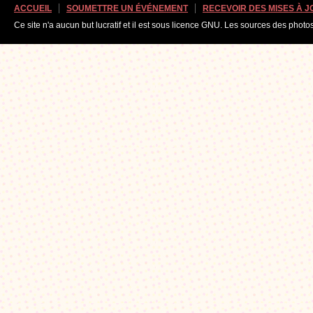
ACCUEIL
SOUMETTRE UN ÉVÉNEMENT
RECEVOIR DES MISES À 
Ce site n'a aucun but lucratif et il est sous licence GNU. Les sources des photo