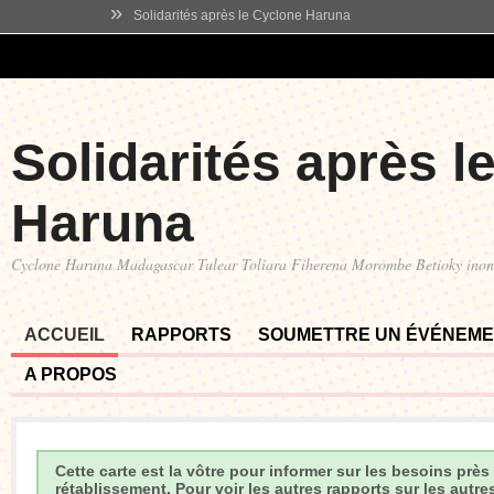
»
Solidarités après le Cyclone Haruna
Solidarités après l
Haruna
Cyclone Haruna Madagascar Tulear Toliara Fiherena Morombe Betioky ino
ACCUEIL
RAPPORTS
SOUMETTRE UN ÉVÉNEM
A PROPOS
Cette carte est la vôtre pour informer sur les besoins prè
rétablissement. Pour voir les autres rapports sur les autre