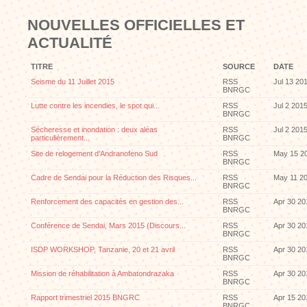
NOUVELLES OFFICIELLES ET
ACTUALITÉ
TITRE
SOURCE
DATE
Seisme du 11 Juillet 2015
RSS
Jul 13 20
BNRGC
Lutte contre les incendies, le spot qui...
RSS
Jul 2 201
BNRGC
Sécheresse et inondation : deux aléas
RSS
Jul 2 201
particulièrement...
BNRGC
Site de relogement d’Andranofeno Sud
RSS
May 15 2
BNRGC
Cadre de Sendai pour la Réduction des Risques...
RSS
May 11 2
BNRGC
Renforcement des capacités en gestion des...
RSS
Apr 30 20
BNRGC
Conférence de Sendai, Mars 2015 (Discours...
RSS
Apr 30 20
BNRGC
ISDP WORKSHOP, Tanzanie, 20 et 21 avril
RSS
Apr 30 20
BNRGC
Mission de réhabilitation à Ambatondrazaka
RSS
Apr 30 20
BNRGC
Rapport trimestriel 2015 BNGRC
RSS
Apr 15 20
BNRGC