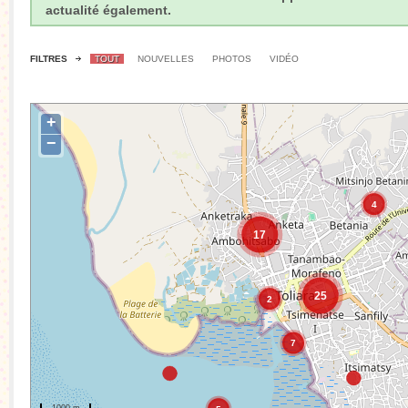
actualité également.
FILTRES
TOUT
NOUVELLES
PHOTOS
VIDÉO
+
−
4
17
25
2
7