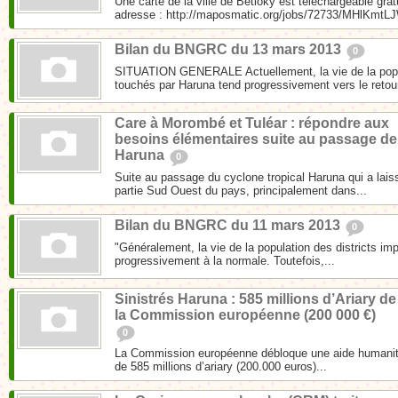
Une carte de la ville de Betioky est téléchargeable gra
adresse : http://maposmatic.org/jobs/72733/MHlKmtL
Bilan du BNGRC du 13 mars 2013
0
SITUATION GENERALE Actuellement, la vie de la popul
touchés par Haruna tend progressivement vers le retour
Care à Morombé et Tuléar : répondre aux
besoins élémentaires suite au passage de
Haruna
0
Suite au passage du cyclone tropical Haruna qui a lais
partie Sud Ouest du pays, principalement dans...
Bilan du BNGRC du 11 mars 2013
0
"Généralement, la vie de la population des districts im
progressivement à la normale. Toutefois,...
Sinistrés Haruna : 585 millions d’Ariary de
la Commission européenne (200 000 €)
0
La Commission européenne débloque une aide humanita
de 585 millions d’ariary (200.000 euros)...