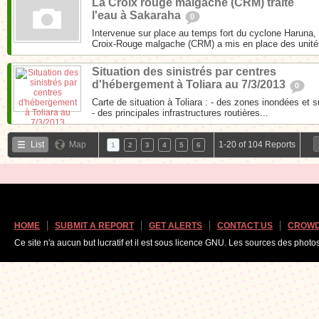
La Croix rouge malgache (CRM) traite
l'eau à Sakaraha
0
Intervenue sur place au temps fort du cyclone Haruna,
Croix-Rouge malgache (CRM) a mis en place des unités
Situation des sinistrés par centres
d'hébergement à Toliara au 7/3/2013
0
Carte de situation à Toliara : - des zones inondées et
- des principales infrastructures routières...
List
Map
1-20 of 104 Reports
1
2
3
4
5
6
HOME
SUBMIT A REPORT
GET ALERTS
CONTACT US
CROWD
Ce site n'a aucun but lucratif et il est sous licence GNU. Les sources des photo