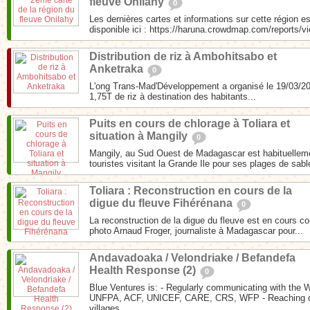
fleuve Onilahy
0
Les dernières cartes et informations sur cette région e
disponible ici : https://haruna.crowdmap.com/reports/vi
Distribution de riz à Ambohitsabo et
Anketraka
0
L'ong Trans-Mad'Développement a organisé le 19/03/201
1,75T de riz à destination des habitants...
Puits en cours de chlorage à Toliara et
situation à Mangily
0
Mangily, au Sud Ouest de Madagascar est habituellem
touristes visitant la Grande Ile pour ses plages de sabl
Toliara : Reconstruction en cours de la
digue du fleuve Fihérénana
0
La reconstruction de la digue du fleuve est en cours 
photo Arnaud Froger, journaliste à Madagascar pour...
Andavadoaka / Velondriake / Befandefa
Health Response (2)
0
Blue Ventures is: - Regularly communicating with the 
UNFPA, ACF, UNICEF, CARE, CRS, WFP - Reaching ou
villages...