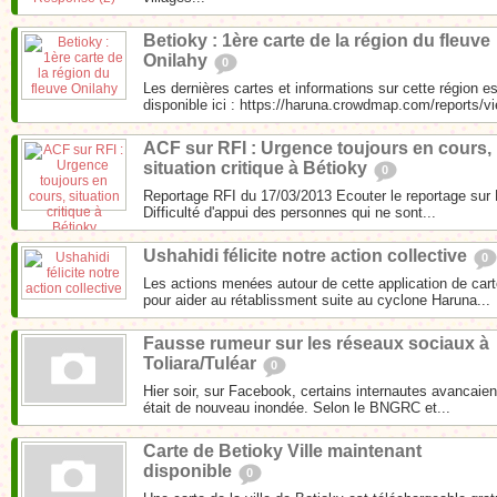
Betioky : 1ère carte de la région du fleuve
Onilahy
0
Les dernières cartes et informations sur cette région e
disponible ici : https://haruna.crowdmap.com/reports/vi
ACF sur RFI : Urgence toujours en cours,
situation critique à Bétioky
0
Reportage RFI du 17/03/2013 Ecouter le reportage sur
Difficulté d'appui des personnes qui ne sont...
Ushahidi félicite notre action collective
0
Les actions menées autour de cette application de cart
pour aider au rétablissment suite au cyclone Haruna...
Fausse rumeur sur les réseaux sociaux à
Toliara/Tuléar
0
Hier soir, sur Facebook, certains internautes avancaient
était de nouveau inondée. Selon le BNGRC et...
Carte de Betioky Ville maintenant
disponible
0