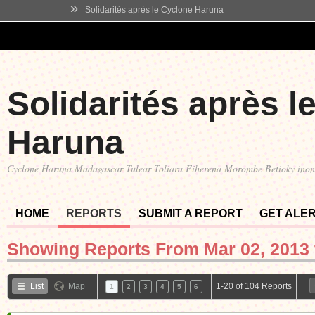
»
Solidarités après le Cyclone Haruna
Solidarités après l
Haruna
Cyclone Haruna Madagascar Tulear Toliara Fiherena Morombe Betioky ino
HOME
REPORTS
SUBMIT A REPORT
GET ALE
Showing Reports From
Mar 02, 2013 
List
Map
1-20 of 104 Reports
1
2
3
4
5
6