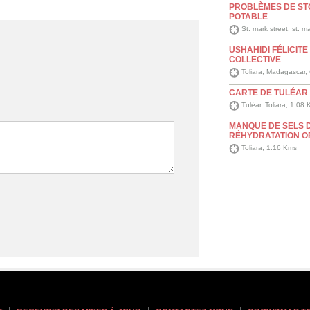
PROBLÈMES DE ST
POTABLE
St. mark street, st. m
USHAHIDI FÉLICIT
COLLECTIVE
Toliara, Madagascar,
CARTE DE TULÉAR 
Tuléar, Toliara, 1.08
MANQUE DE SELS 
RÉHYDRATATION O
Toliara, 1.16 Kms