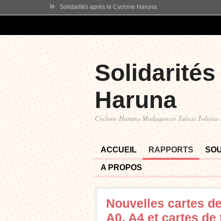
»
Solidarités après le Cyclone Haruna
Solidarités
Haruna
Cyclone Haruna Madagascar Tulear Toliara
ACCUEIL
RAPPORTS
SO
A PROPOS
Nouvelles cartes de
A0, A4 et cartes de 