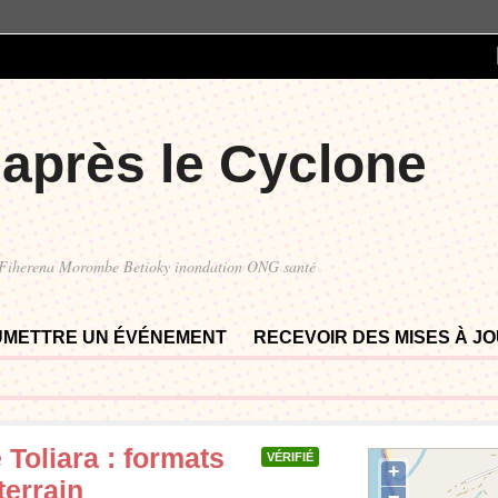
 après le Cyclone
 Fiherena Morombe Betioky inondation ONG santé
UMETTRE UN ÉVÉNEMENT
RECEVOIR DES MISES À J
 Toliara : formats
VÉRIFIÉ
+
terrain
−