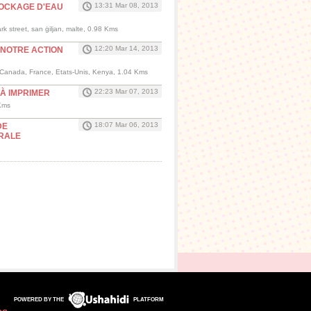
13:31 Mar 08, 2013
OCKAGE D'EAU
ark street, san ġiljan, malte, 0.98 Kms
12:20 Mar 14, 2013
E NOTRE ACTION
 Canada, France, Etats-Unis, Kenya, 1.04 Kms
22:23 Mar 07, 2013
À IMPRIMER
 Kms
18:07 Mar 06, 2013
DE
RALE
POWERED BY THE
PLATFORM