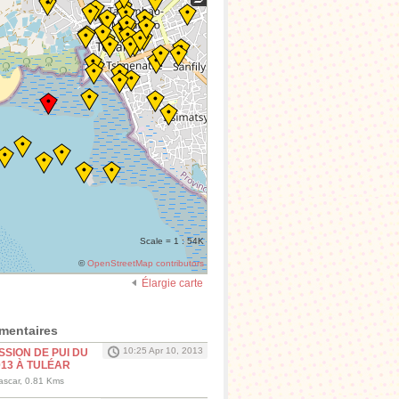
Scale = 1 : 54K
©
OpenStreetMap contributors
Élargie carte
mentaires
10:25 Apr 10, 2013
SSION DE PUI DU
013 À TULÉAR
ascar, 0.81 Kms