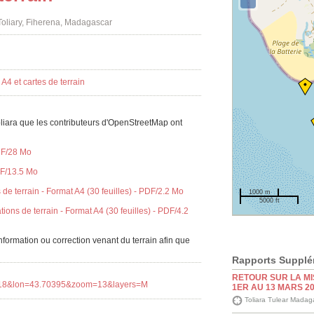
 Toliary, Fiherena, Madagascar
oliara que les contributeurs d'OpenStreetMap ont
PDF/28 Mo
PDF/13.5 Mo
de terrain - Format A4 (30 feuilles) - PDF/2.2 Mo
1000 m
5000 ft
tions de terrain - Format A4 (30 feuilles) - PDF/4.2
nformation ou correction venant du terrain afin que
Rapports Supplé
RETOUR SUR LA MI
.3518&lon=43.70395&zoom=13&layers=M
1ER AU 13 MARS 2
Toliara Tulear Madag