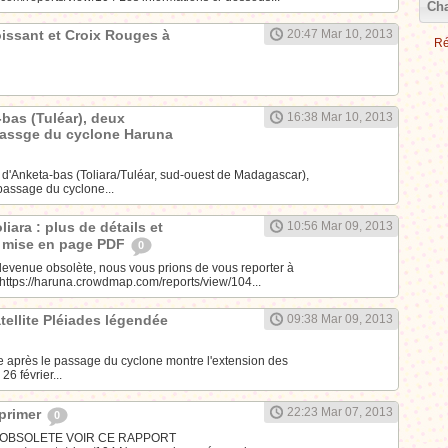
Cha
issant et Croix Rouges à
20:47 Mar 10, 2013
Ré
bas (Tuléar), deux
16:38 Mar 10, 2013
passge du cyclone Haruna
r d'Anketa-bas (Toliara/Tuléar, sud-ouest de Madagascar),
assage du cyclone...
iara : plus de détails et
10:56 Mar 09, 2013
 mise en page PDF
0
t devenue obsolète, nous vous prions de vous reporter à
: https://haruna.crowdmap.com/reports/view/104...
ellite Pléiades légendée
09:38 Mar 09, 2013
se après le passage du cyclone montre l'extension des
6 février...
22:23 Mar 07, 2013
mprimer
0
 OBSOLETE VOIR CE RAPPORT