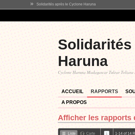
»
Solidarités après le Cyclone Haruna
Solidarités
Haruna
Cyclone Haruna Madagascar Tulear Toliara
ACCUEIL
RAPPORTS
SO
A PROPOS
Afficher les rapports
Liste
Carte
1-14 of 14 
1