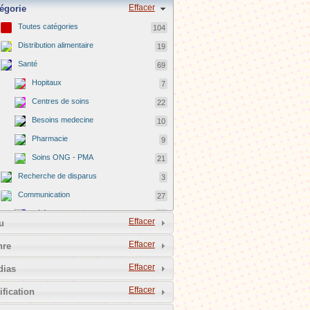
Effacer
égorie
Toutes catégories
104
Distribution alimentaire
19
Santé
69
Hopitaux
7
Centres de soins
22
Besoins medecine
10
Pharmacie
9
Soins ONG - PMA
21
Recherche de disparus
3
Communication
27
Téléphonie mobile
10
Effacer
u
Internet
17
Effacer
nre
Photos et vidéos
26
Effacer
dias
Eau potable/Hygiène
29
Reconstruction
19
Effacer
ification
Hébergements des sinistrés
35