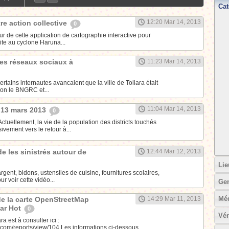
Cat
12:20 Mar 14, 2013
tre action collective
0
 de cette application de cartographie interactive pour
ite au cyclone Haruna...
es réseaux sociaux à
11:23 Mar 14, 2013
ertains internautes avancaient que la ville de Toliara était
on le BNGRC et...
11:04 Mar 14, 2013
 13 mars 2013
0
llement, la vie de la population des districts touchés
vement vers le retour à...
de les sinistrés autour de
12:44 Mar 12, 2013
Lie
argent, bidons, ustensiles de cuisine, fournitures scolaires,
r voir cette vidéo...
Ge
Mé
de la carte OpenStreetMap
14:29 Mar 11, 2013
par Hot
0
Vér
a est à consulter ici :
com/reports/view/104 Les informations ci-dessous...