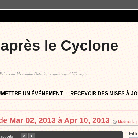
 après le Cyclone
 Fiherena Morombe Betioky inondation ONG santé
UMETTRE UN ÉVÉNEMENT
RECEVOIR DES MISES À J
 de
Mar 02, 2013 à Apr 10, 2013
Modifier la 
Filt
Rapports