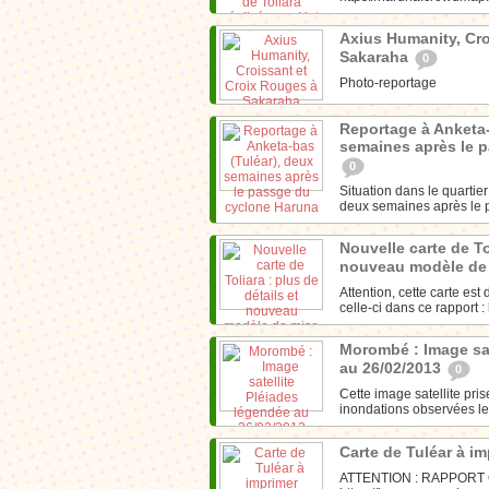
Axius Humanity, Cro
Sakaraha
0
Photo-reportage
Reportage à Anketa-
semaines après le 
0
Situation dans le quartie
deux semaines après le p
Nouvelle carte de Tol
nouveau modèle de
Attention, cette carte es
celle-ci dans ce rapport 
Morombé : Image sat
au 26/02/2013
0
Cette image satellite pri
inondations observées le 2
Carte de Tuléar à i
ATTENTION : RAPPORT