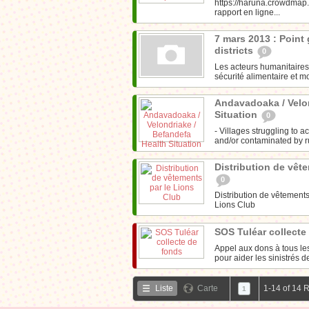
https://haruna.crowdmap
rapport en ligne...
7 mars 2013 : Point 
districts
0
Les acteurs humanitaires 
sécurité alimentaire et m
Andavadoaka / Velon
Situation
0
- Villages struggling to
and/or contaminated by r
Distribution de vêt
0
Distribution de vêtements
Lions Club
SOS Tuléar collect
Appel aux dons à tous le
pour aider les sinistrés de
Liste
Carte
1-14 of 14 
1