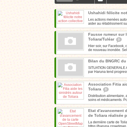
Ushahidi félicite no
Les actions menées autour
aider au rétablissment su
Fausse rumeur sur l
Toliara/Tuléar
0
Hier soir, sur Facebook, c
de nouveau inondée. Sel
Bilan du BNGRC du
SITUATION GENERALE Actue
par Haruna tend progressi
Association Fitia ai
Toliara
0
Distribution alimentaire, 
soins et médicaments. Pou
Etat d'avancement 
de Toliara réalisée 
La dernière carte de Toliar
https://haruna.crowdmap.