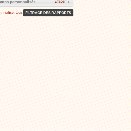
Effacer
mps personnalisés
Générosité privée
2
initialiser tous les filtres
FILTRAGE DES RAPPORTS
Centres officiels
33
Autres
14