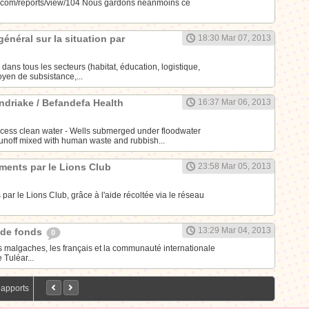
.com/reports/view/104 Nous gardons néanmoins ce
général sur la situation par
18:30 Mar 07, 2013
dans tous les secteurs (habitat, éducation, logistique,
oyen de subsistance,...
driake / Befandefa Health
16:37 Mar 06, 2013
 access clean water - Wells submerged under floodwater
unoff mixed with human waste and rubbish...
ements par le Lions Club
23:58 Mar 05, 2013
 par le Lions Club, grâce à l'aide récoltée via le réseau
13:29 Mar 04, 2013
e de fonds
0
s malgaches, les français et la communauté internationale
 Tuléar...
Rapports