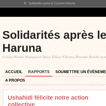
»
Solidarités après le Cyclone Haruna
Solidarités après l
Haruna
Cyclone Haruna Madagascar Tulear Toliara Fiherena Morombe Betioky ino
ACCUEIL
RAPPORTS
SOUMETTRE UN ÉVÉNEM
A PROPOS
Ushahidi félicite notre action
collective