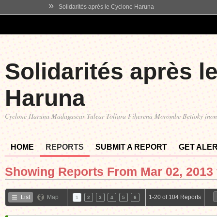
»
Solidarités après le Cyclone Haruna
Solidarités après l
Haruna
Cyclone Haruna Madagascar Tulear Toliara Fiherena Morombe Betioky ino
HOME
REPORTS
SUBMIT A REPORT
GET ALE
Showing Reports From
Mar 02, 2013 
List
Map
1-20 of 104 Reports
1
2
3
4
5
6