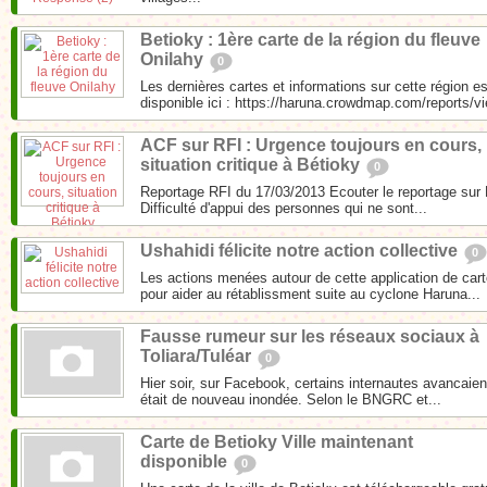
Betioky : 1ère carte de la région du fleuve
Onilahy
0
Les dernières cartes et informations sur cette région e
disponible ici : https://haruna.crowdmap.com/reports/vi
ACF sur RFI : Urgence toujours en cours,
situation critique à Bétioky
0
Reportage RFI du 17/03/2013 Ecouter le reportage sur
Difficulté d'appui des personnes qui ne sont...
Ushahidi félicite notre action collective
0
Les actions menées autour de cette application de cart
pour aider au rétablissment suite au cyclone Haruna...
Fausse rumeur sur les réseaux sociaux à
Toliara/Tuléar
0
Hier soir, sur Facebook, certains internautes avancaient
était de nouveau inondée. Selon le BNGRC et...
Carte de Betioky Ville maintenant
disponible
0