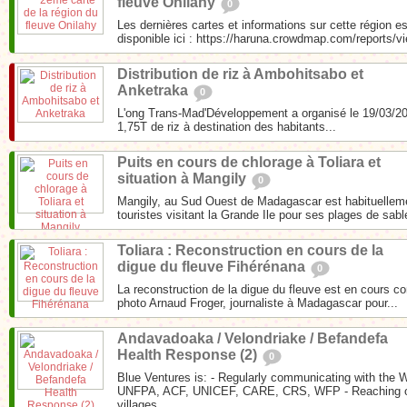
fleuve Onilahy
0
Les dernières cartes et informations sur cette région e
disponible ici : https://haruna.crowdmap.com/reports/vi
Distribution de riz à Ambohitsabo et
Anketraka
0
L'ong Trans-Mad'Développement a organisé le 19/03/201
1,75T de riz à destination des habitants...
Puits en cours de chlorage à Toliara et
situation à Mangily
0
Mangily, au Sud Ouest de Madagascar est habituellem
touristes visitant la Grande Ile pour ses plages de sabl
Toliara : Reconstruction en cours de la
digue du fleuve Fihérénana
0
La reconstruction de la digue du fleuve est en cours 
photo Arnaud Froger, journaliste à Madagascar pour...
Andavadoaka / Velondriake / Befandefa
Health Response (2)
0
Blue Ventures is: - Regularly communicating with the 
UNFPA, ACF, UNICEF, CARE, CRS, WFP - Reaching ou
villages...