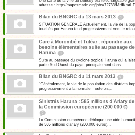
Une carte de la ville de Betioky est téléchargeable gra
adresse : http://maposmatic.org/jobs/72733/MHlKmtL
Bilan du BNGRC du 13 mars 2013
0
SITUATION GENERALE Actuellement, la vie de la popul
touchés par Haruna tend progressivement vers le retour
Care à Morombé et Tuléar : répondre aux
besoins élémentaires suite au passage de
Haruna
0
Suite au passage du cyclone tropical Haruna qui a lais
partie Sud Ouest du pays, principalement dans...
Bilan du BNGRC du 11 mars 2013
0
"Généralement, la vie de la population des districts im
progressivement à la normale. Toutefois,...
Sinistrés Haruna : 585 millions d’Ariary de
la Commission européenne (200 000 €)
0
La Commission européenne débloque une aide humanita
de 585 millions d’ariary (200.000 euros)...