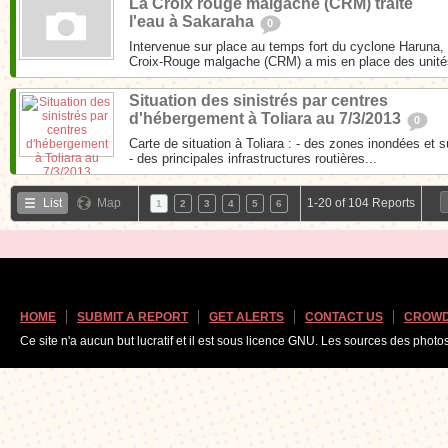
La Croix rouge malgache (CRM) traite
l'eau à Sakaraha
0
Intervenue sur place au temps fort du cyclone Haruna,
Croix-Rouge malgache (CRM) a mis en place des unités
Situation des sinistrés par centres
d'hébergement à Toliara au 7/3/2013
0
Carte de situation à Toliara : - des zones inondées et
- des principales infrastructures routières...
List
Map
1-20 of 104 Reports
1
2
3
4
5
6
HOME
SUBMIT A REPORT
GET ALERTS
CONTACT US
CROWD
Ce site n'a aucun but lucratif et il est sous licence GNU. Les sources des photo