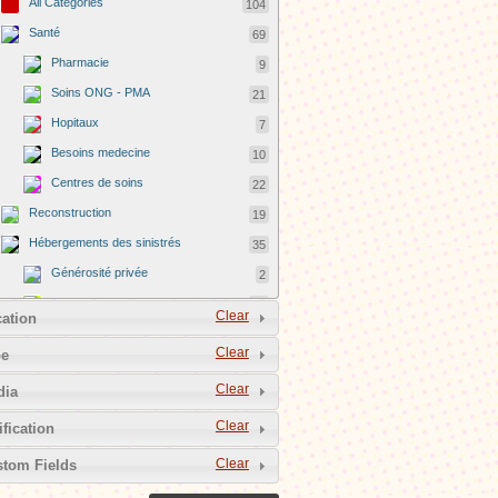
All Categories
104
Santé
69
Pharmacie
9
Soins ONG - PMA
21
Hopitaux
7
Besoins medecine
10
Centres de soins
22
Reconstruction
19
Hébergements des sinistrés
35
Générosité privée
2
Centres officiels
33
Clear
ation
Communication
27
Clear
pe
Téléphonie mobile
10
Clear
dia
Internet
17
Autres
14
Clear
ification
Distribution alimentaire
19
Clear
tom Fields
Recherche de disparus
3