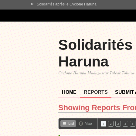
»
Solidarités après le Cyclone Haruna
Solidarités
Haruna
Cyclone Haruna Madagascar Tulear Toliara
HOME
REPORTS
SUBMIT
Showing Reports Fr
List
Map
1
2
3
4
5