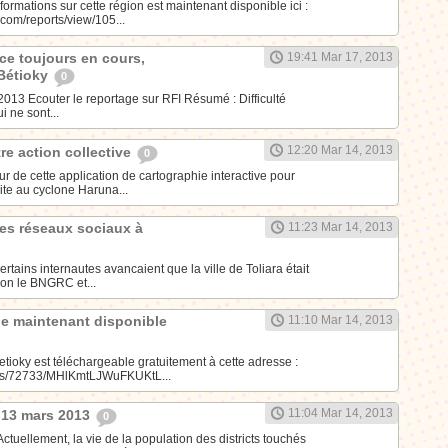
formations sur cette région est maintenant disponible ici :
com/reports/view/105...
ce toujours en cours,
19:41 Mar 17, 2013
 Bétioky
0
013 Ecouter le reportage sur RFI Résumé : Difficulté
 ne sont...
12:20 Mar 14, 2013
tre action collective
0
 de cette application de cartographie interactive pour
ite au cyclone Haruna...
es réseaux sociaux à
11:23 Mar 14, 2013
ertains internautes avancaient que la ville de Toliara était
on le BNGRC et...
lle maintenant disponible
11:10 Mar 14, 2013
Betioky est téléchargeable gratuitement à cette adresse :
obs/72733/MHlKmtLJWuFKUKtL...
11:04 Mar 14, 2013
 13 mars 2013
0
llement, la vie de la population des districts touchés