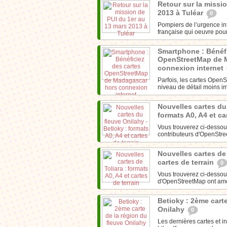
Retour sur la missi
2013 à Tuléar
0
Pompiers de l’urgence in
française qui oeuvre pour
Smartphone : Bénéfi
OpenStreetMap de 
connexion internet
Parfois, les cartes Open
niveau de détail moins im
Nouvelles cartes du 
formats A0, A4 et ca
Vous trouverez ci-dessous
contributeurs d'OpenStre
Nouvelles cartes de 
cartes de terrain
0
Vous trouverez ci-dessous
d'OpenStreetMap ont amél
Betioky : 2ème carte
Onilahy
0
Les dernières cartes et in