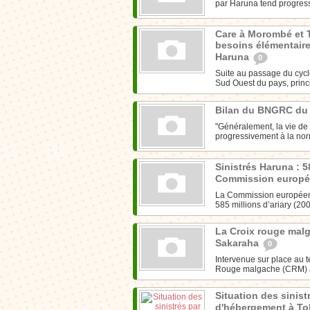
par Haruna tend progressi
Care à Morombé et T
besoins élémentaire
Haruna
0
Suite au passage du cyclo
Sud Ouest du pays, princ
Bilan du BNGRC du
"Généralement, la vie de 
progressivement à la norm
Sinistrés Haruna : 5
Commission europé
La Commission européen
585 millions d’ariary (200
La Croix rouge malg
Sakaraha
0
Intervenue sur place au 
Rouge malgache (CRM) a 
Situation des sinist
d'hébergement à Tol