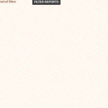
set all filters
FILTER REPORTS
Photos et vidéos
26
Eau potable/Hygiène
29