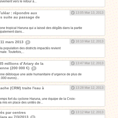
vement vers le retour à...
uléar : répondre aux
13:05 Mar 13, 2013
s suite au passage de
ne tropical Haruna qui a laissé des dégâts dans la partie
ipalement dans...
16:10 Mar 12, 2013
 11 mars 2013
0
la population des districts impactés revient
ale. Toutefois,...
85 millions d’Ariary de la
13:47 Mar 12, 2013
enne (200 000 €)
0
ne débloque une aide humanitaire d’urgence de plus de
.000 euros)...
ache (CRM) traite l'eau à
13:28 Mar 12, 2013
temps fort du cyclone Haruna, une équipe de la Croix-
mis en place des unités de...
rés par centres
13:12 Mar 12, 2013
iara au 7/3/2013
0