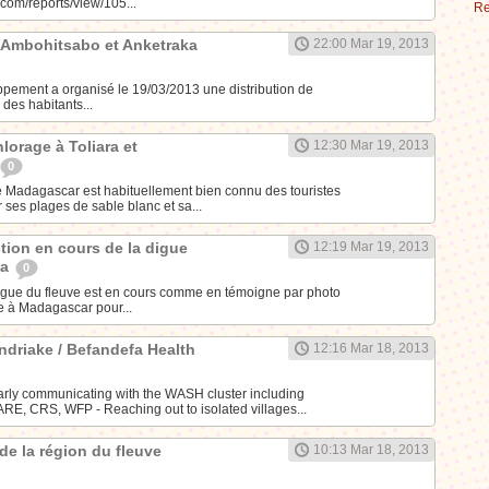
com/reports/view/105...
Re
 à Ambohitsabo et Anketraka
22:00 Mar 19, 2013
pement a organisé le 19/03/2013 une distribution de
 des habitants...
lorage à Toliara et
12:30 Mar 19, 2013
0
 Madagascar est habituellement bien connu des touristes
r ses plages de sable blanc et sa...
ction en cours de la digue
12:19 Mar 19, 2013
na
0
digue du fleuve est en cours comme en témoigne par photo
te à Madagascar pour...
driake / Befandefa Health
12:16 Mar 18, 2013
larly communicating with the WASH cluster including
E, CRS, WFP - Reaching out to isolated villages...
 de la région du fleuve
10:13 Mar 18, 2013