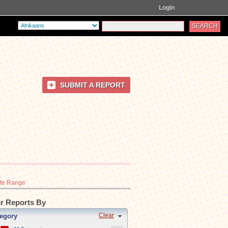
Login
SUBMIT A REPORT
te Range
er Reports By
Clear
egory