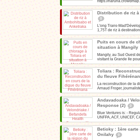
https://haruna.crowdmap.
Distribution de riz
0
L'ong Trans-Mad'Dévelop
1,75T de riz à destination
Puits en cours de ch
situation à Mangily
Mangily, au Sud Ouest de
visitant la Grande Ile pou
Toliara : Reconstru
du fleuve Fihéréna
La reconstruction de la 
Arnaud Froger, journalis
Andavadoaka / Velon
Response (2)
0
Blue Ventures is: - Regu
UNFPA, ACF, UNICEF, CAR
Betioky : 1ère carte
Onilahy
0