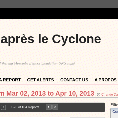
 après le Cyclone
 Fiherena Morombe Betioky inondation ONG santé
 A REPORT
GET ALERTS
CONTACT US
A PROPOS
om
Mar 02, 2013 to Apr 10, 2013
Change Da
Filt
1-20 of 104 Reports
6
Cat