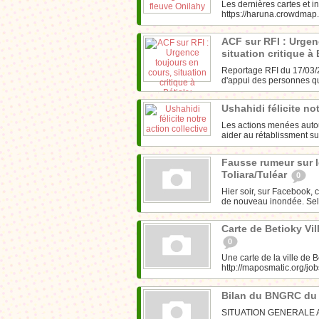
Les dernières cartes et in
https://haruna.crowdmap.
ACF sur RFI : Urgen
situation critique à
Reportage RFI du 17/03/2
d'appui des personnes qui
Ushahidi félicite no
Les actions menées autour
aider au rétablissment su
Fausse rumeur sur l
Toliara/Tuléar
0
Hier soir, sur Facebook, c
de nouveau inondée. Sel
Carte de Betioky Vi
0
Une carte de la ville de 
http://maposmatic.org/j
Bilan du BNGRC du
SITUATION GENERALE Actue