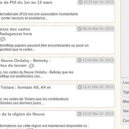
on de PUI du 1er au 13 mars
10:25 Apr 10, 2013
ternationale (PUI) est une association humanitaire
 porter secours et assistance...
ciez des cartes
08:20 Mar 29, 2013
Madagascar hors
0
StreetMap papiers peuvent être encombrantes ou avoir un
portant que la cartes...
fleuve Onilahy - Betioky :
12:04 Mar 28, 2013
rtes de terrain
0
, les cartes du fleuve Onilahy - Betioky que les
etMap ont améliorées ces...
Loc
Toliara : formats A0, A4 et
11:41 Mar 28, 2013
Ty
, les cartes de Toliara que les contributeurs
Me
iorées ces derniers jours....
Ver
 de la région du fleuve
19:02 Mar 22, 2013
Cus
formations sur cette région est maintenant disponible ici :