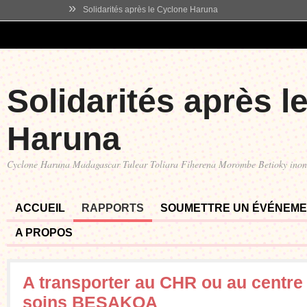
»
Solidarités après le Cyclone Haruna
Solidarités après l
Haruna
Cyclone Haruna Madagascar Tulear Toliara Fiherena Morombe Betioky ino
ACCUEIL
RAPPORTS
SOUMETTRE UN ÉVÉNEM
A PROPOS
A transporter au CHR ou au centre
soins BESAKOA