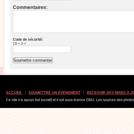
Commentaires:
Code de sécurité:
19 + 3 =
ACCUEIL
SOUMETTRE UN ÉVÉNEMENT
RECEVOIR DES MISES À 
Ce site n'a aucun but lucratif et il est sous licence GNU. Les sources des photo